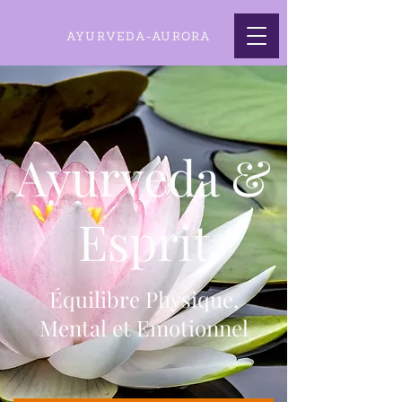
AYURVEDA-AURORA
Ayurveda &
Esprit
Équilibre Physique,
Mental et Emotionnel