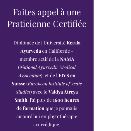
Faites appel à une
Praticienne Certifiée
Diplômée de l'Université
Kerala
Ayurveda
en Californie -
membre actif de la
NAMA
(
National Ayurvedic Medical
Association
), et de l'
EIVS en
Suisse
(
European Institute of Vedic
Studies
) avec le
Vaidya Atreya
Smith
, j'ai plus de
1600 heures
de formation
que je poursuis
aujourd'hui en phytothérapie
ayurvédique.