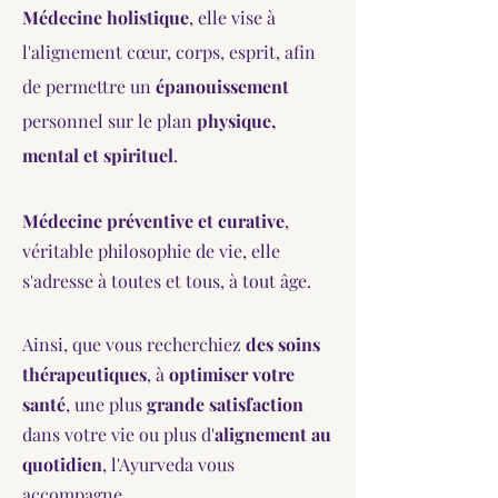
Médecine holistique
, elle vise à
l'alignement cœur, corps, esprit, afin
de permettre un
épanouissement
personnel sur le plan
physique,
mental et spirituel
.
Médecine préventive et curative
,
véritable philosophie de vie, elle
s'adresse à toutes et tous, à tout âge.
Ainsi, que vous recherchiez
des soins
thérapeutiques
, à
optimiser votre
santé
, une plus
grande satisfaction
dans votre vie ou plus d'
alignement au
quotidien
, l'Ayurveda vous
accompagne.