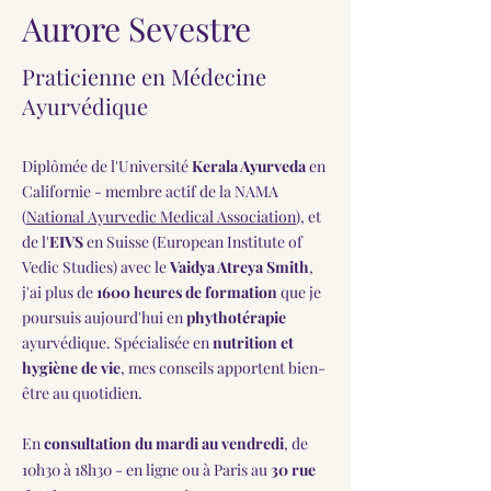
Aurore Sevestre
Praticienne en Médecine
Ayurvédique
Diplômée de l'Université
Kerala Ayurveda
en
Californie - membre actif de la NAMA
(
National Ayurvedic Medical Association
), et
de l'
EIVS
en Suisse (European Institute of
Vedic Studies) avec le
Vaidya Atreya Smith
,
j'ai plus de
1600 heures de formation
que je
poursuis aujourd'hui en
phythotérapie
ayurvédique. Spécialisée en
nutrition et
hygiène de vie
, mes conseils apportent bien-
être au quotidien.
En
consultation du mardi au vendredi
, de
10h30 à 18h30 - en ligne ou à Paris au
30 rue